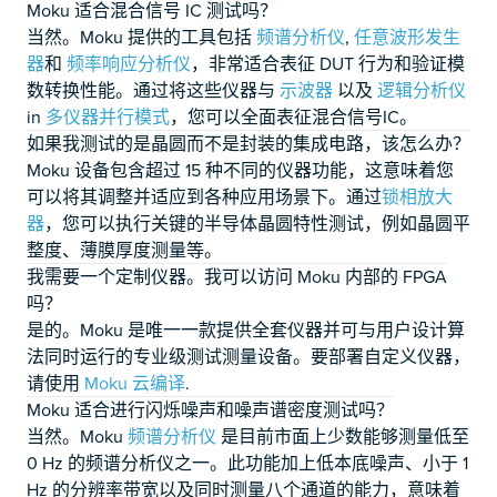
Moku 适合混合信号 IC 测试吗？
当然。Moku 提供的工具包括
频谱分析仪
,
任意波形发生
器
和
频率响应分析仪
，非常适合表征 DUT 行为和验证模
数转换性能。通过将这些仪器与
示波器
以及
逻辑分析仪
in
多仪器并行模式
，您可以全面表征混合信号IC。
如果我测试的是晶圆而不是封装的集成电路，该怎么办？
Moku 设备包含超过 15 种不同的仪器功能，这意味着您
可以将其调整并适应到各种应用场景下。通过
锁相放大
器
，您可以执行关键的半导体晶圆特性测试，例如晶圆平
整度、薄膜厚度测量等。
我需要一个定制仪器。我可以访问 Moku 内部的 FPGA
吗？
是的。Moku 是唯一一款提供全套仪器并可与用户设计算
法同时运行的专业级测试测量设备。要部署自定义仪器，
请使用
Moku 云编译
.
Moku 适合进行闪烁噪声和噪声谱密度测试吗？
当然。Moku
频谱分析仪
是目前市面上少数能够测量低至
0 Hz 的频谱分析仪之一。此功能加上低本底噪声、小于 1
Hz 的分辨率带宽以及同时测量八个通道的能力，意味着