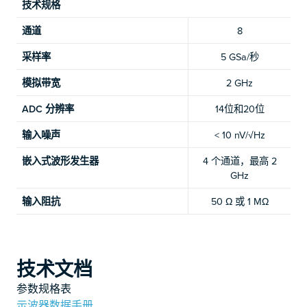
技术规格
通道
8
采样率
5 GSa/秒
模拟带宽
2 GHz
ADC 分辨率
14位和20位
输入噪声
< 10 nV/√Hz
嵌入式波形发生器
4 个通道，最高 2
GHz
输入阻抗
50 Ω 或 1 MΩ
技术文档
参数规格表
示波器数据手册