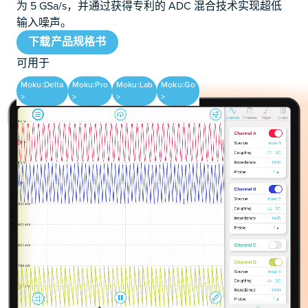
为 5 GSa/s，并通过获得专利的 ADC 混合技术实现超低
输入噪声。
下载产品规格书
可用于
Moku:Delta
Moku:Pro
Moku:Lab
Moku:Go
>
>
>
>